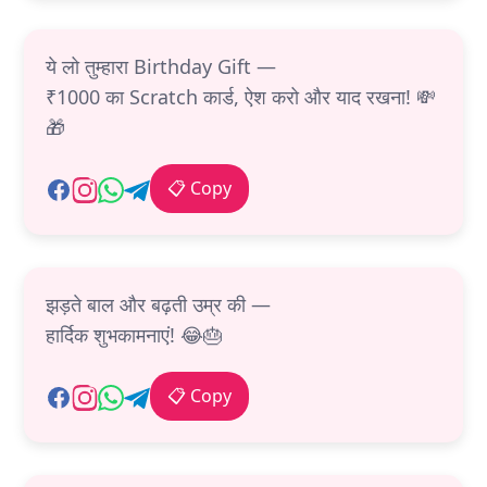
ये लो तुम्हारा Birthday Gift —
₹1000 का Scratch कार्ड, ऐश करो और याद रखना! 💸
🎁
📋 Copy
झड़ते बाल और बढ़ती उम्र की —
हार्दिक शुभकामनाएं! 😂🎂
📋 Copy