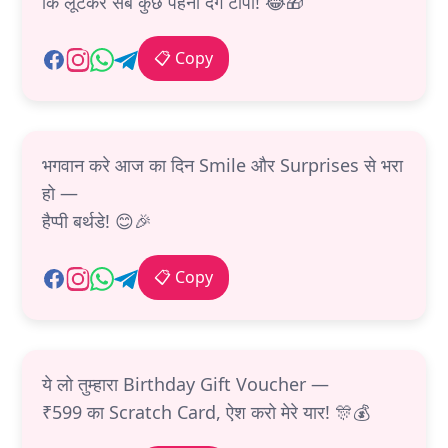
कि लूटकर सब कुछ पहना देंगे टोपी! 😂🎁
📋 Copy
भगवान करे आज का दिन Smile और Surprises से भरा
हो —
हैप्पी बर्थडे! 😊🎉
📋 Copy
ये लो तुम्हारा Birthday Gift Voucher —
₹599 का Scratch Card, ऐश करो मेरे यार! 🎊💰