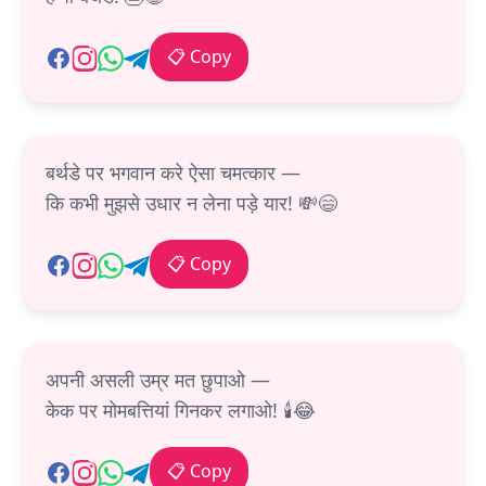
📋 Copy
बर्थडे पर भगवान करे ऐसा चमत्कार —
कि कभी मुझसे उधार न लेना पड़े यार! 💸😄
📋 Copy
अपनी असली उम्र मत छुपाओ —
केक पर मोमबत्तियां गिनकर लगाओ! 🕯️😂
📋 Copy