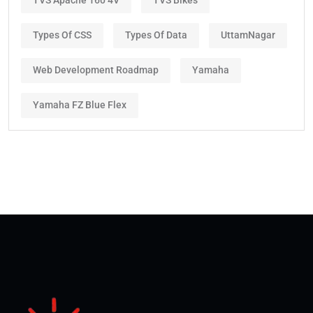
TVS Apache 160 4V
TVS Bikes
Types Of CSS
Types Of Data
UttamNagar
Web Development Roadmap
Yamaha
Yamaha FZ Blue Flex