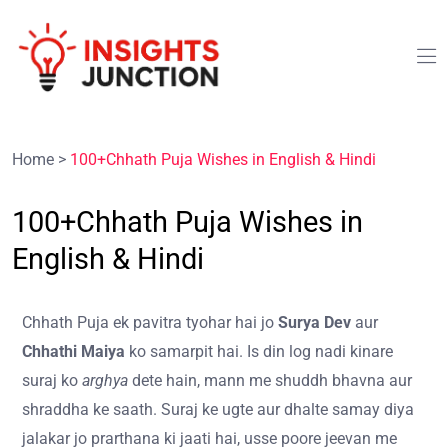
Home
>
100+Chhath Puja Wishes in English & Hindi
100+Chhath Puja Wishes in
English & Hindi
Chhath Puja ek pavitra tyohar hai jo
Surya Dev
aur
Chhathi Maiya
ko samarpit hai. Is din log nadi kinare
suraj ko
arghya
dete hain, mann me shuddh bhavna aur
shraddha ke saath. Suraj ke ugte aur dhalte samay diya
jalakar jo prarthana ki jaati hai, usse poore jeevan me