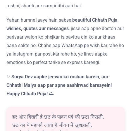
roshni, shanti aur samriddhi aati hai.
Yahan humne laaye hain sabse
beautiful Chhath Puja
wishes, quotes aur messages
, jisse aap apne doston aur
parivaar walon ko bhejkar is pavitra din ko aur khaas
bana sakte ho. Chahe aap WhatsApp pe wish kar rahe ho
ya Instagram par post kar rahe ho, ye lines aapke
emotions ko perfect tarike se express karengi.
✨
Surya Dev aapke jeevan ko roshan karein, aur
Chhathi Maiya aap par apne aashirwad barsayein!
Happy Chhath Puja!
🌅
हर ओर बिखरी है छठ के पावन पर्व की छटा निराली,
छठ का ये महापर्व लाता है जीवन में खुशहाली,