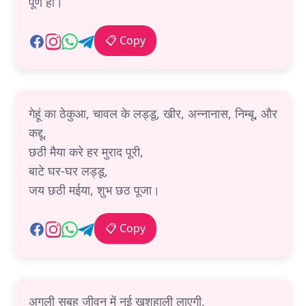
पूर्ण हों।
📋 Copy
गेहूं का ठेकुआ, चावल के लड्डू, खीर, अन्नानास, निम्बू, और
कद्दू,
छठी मैया करे हर मुराद पूरी,
बाटे घर-घर लड्डू,
जय छठी मईया, शुभ छठ पूजा।
📋 Copy
अगली सुबह जीवन में नई खुशहाली लाएगी,